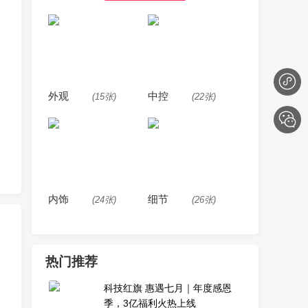
外观
中控
(15张)
(22张)
内饰
细节
(24张)
(26张)
热门推荐
科技红旗 惠遇七月｜年度感恩
季，3亿福利火热上线