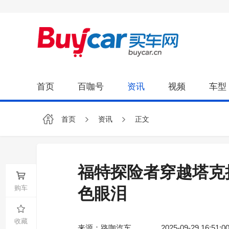
首页
百咖号
资讯
视频
车型
首页
资讯
正文
福特探险者穿越塔克
购车
色眼泪
收藏
来源：路咖汽车
2025-09-29 16:51:0