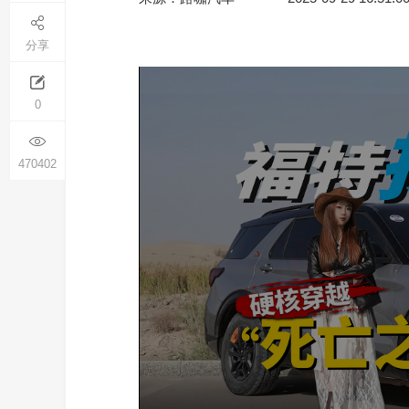
分享
0
470402