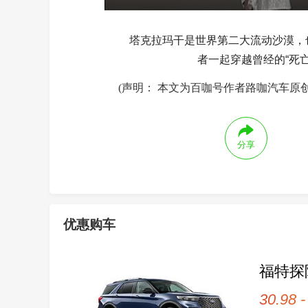
塔克拉玛干是世界第二大流动沙漠，
者一起穿越曾经的“死
(声明： 本文为百咖号作者路咖汽车原
分享
优惠购车
福特探
30.98 