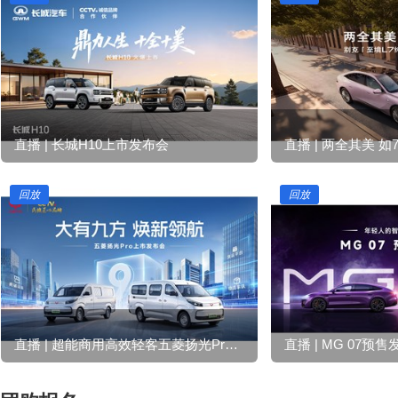
直播 | 长城H10上市发布会
直播 | 两全其美 如
回放
回放
直播 | 超能商用高效轻客五菱扬光Pro上市
直播 | MG 07预