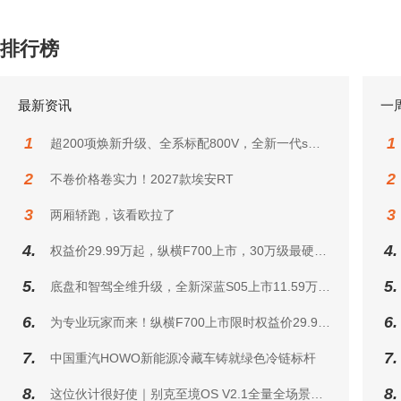
排行榜
最新资讯
一
1
1
超200项焕新升级、全系标配800V，全新一代smart精灵1号重塑豪华智能小车标杆
2
2
不卷价格卷实力！2027款埃安RT
3
3
两厢轿跑，该看欧拉了
4.
4.
权益价29.99万起，纵横F700上市，30万级最硬核的越野皮卡来了
5.
5.
底盘和智驾全维升级，全新深蓝S05上市11.59万元起
6.
6.
为专业玩家而来！纵横F700上市限时权益价29.99万元起
7.
7.
中国重汽HOWO新能源冷藏车铸就绿色冷链标杆
8.
8.
这位伙计很好使｜别克至境OS V2.1全量全场景进化