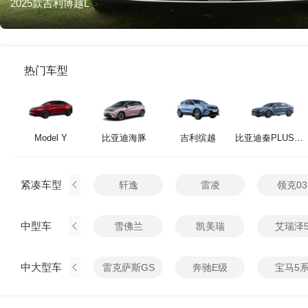
2025款吉利博越L
热门车型
Model Y
比亚迪海豚
吉利缤越
比亚迪秦PLUS新能源
紧凑车型
轩逸
雷凌
领克03
中型车
雪佛兰
凯美瑞
艾瑞泽
中大型车
雷克萨斯GS
奔驰E级
宝马5