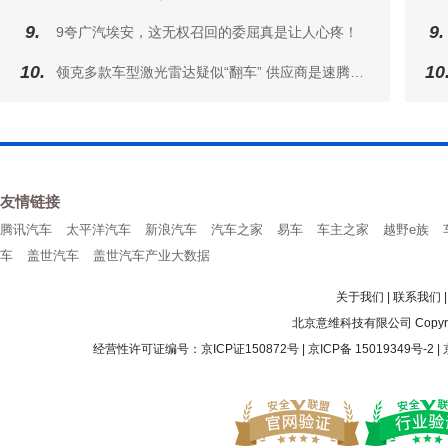
9.
9.
9夸广汽埃安，这无权召回的委屈真是让人心疼！
10.
10
领克多款车型激光雷达疑似“翻车” 供应商是速腾聚创
友情链接
腾讯汽车
太平洋汽车
新浪汽车
汽车之家
易车
车主之家
越野e族
车
盖世汽车
盖世汽车产业大数据
关于我们
|
联系我们
北京意维科技有限公司 Copyright 200
经营性许可证编号：京ICP证150872号 |
京ICP备 15019349号-2
|