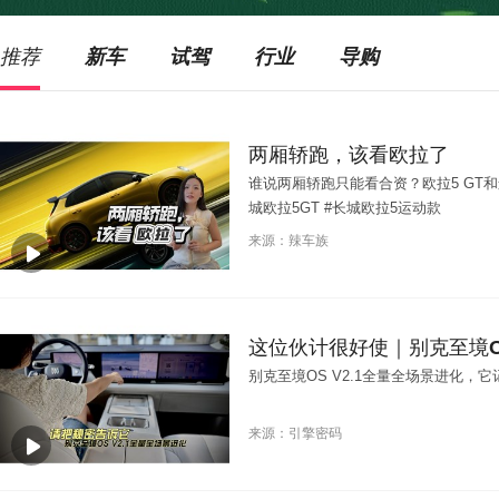
推荐
新车
试驾
行业
导购
两厢轿跑，该看欧拉了
谁说两厢轿跑只能看合资？欧拉5 GT和
城欧拉5GT #长城欧拉5运动款
来源：辣车族
这位伙计很好使｜别克至境OS
别克至境OS V2.1全量全场景进化，
来源：引擎密码