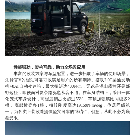
性能强劲，架构可靠，助力全场景应用
丰富的改装方案与车型配置，进一步拓展了车辆的使用场景
，
先锋官
V的强劲可靠可以满足用户的所有期待。搭载2.0T柴油发动
机+8AT自动变速箱，最大扭矩达400N·m，无论是深山露营还是郊
野远征，即便面对复杂路况也从容不迫。在车身结构上，
采用一体
化笼式车身设计，
高强度钢占比超过
55%，车顶加强筋比同级多2
根，底部横梁多1根，扭转刚度高达19159N·m/deg，位居同级第
一，为各类上装改造提供坚实可靠的
“框架”，
创意，从此不必为底
盘受限。