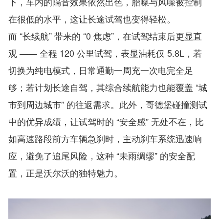
下，车内的隔音效果依然出色，胎噪与风噪被控制
在很低的水平，这让长途试驾也变得轻松。
而 “长续航” 带来的 “0 焦虑”，在试驾结束后更显直
观 —— 全程 120 公里试驾，表显油耗仅 5.8L，若
切换为纯电模式，日常通勤一周充一次电完全足
够；若计划长途自驾，其综合续航能力也能覆盖 “城
市到周边城市” 的往返需求。此外，哥德堡碰撞测试
中的优异成绩，让试驾时的 “安全感” 无处不在，比
如高速路段前方车辆急刹时，主动刹车系统迅速响
应，避免了追尾风险，这种 “未雨绸缪” 的安全配
置，正是沃尔沃的独特魅力。