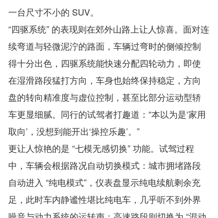
一台尺寸不小的 SUV。
“四驱系统” 的表现则在郊外山路上让人惊喜。面对连
续弯道与轻微泥泞的路面，车辆过弯时的侧倾控制
得十分出色，四驱系统能快速分配四轮动力，即使
在湿滑路段猛打方向，车身也始终保持稳定，方向
盘的转向精准度与虚位控制，甚至比部分运动型轿
车更显细腻。同行的试驾者打趣道：“本以为是‘家用
取向’，没想到能开出‘操控乐趣’。”
更让人惊艳的是 “七模无感切换” 功能。试驾过程
中，车辆会根据路况自动切换模式：城市拥堵路段
自动进入 “纯电模式”，仪表盘显示纯电续航剩余充
足，此时车内静谧性堪比纯电车，几乎听不到外界
噪音与动力系统的运转声；高速路段则切换为 “混动