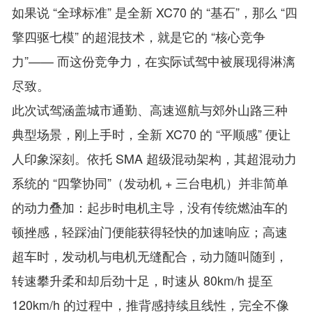
如果说 “全球标准” 是全新 XC70 的 “基石”，那么 “四
擎四驱七模” 的超混技术，就是它的 “核心竞争
力”—— 而这份竞争力，在实际试驾中被展现得淋漓
尽致。
此次试驾涵盖城市通勤、高速巡航与郊外山路三种
典型场景，刚上手时，全新 XC70 的 “平顺感” 便让
人印象深刻。依托 SMA 超级混动架构，其超混动力
系统的 “四擎协同”（发动机 + 三台电机）并非简单
的动力叠加：起步时电机主导，没有传统燃油车的
顿挫感，轻踩油门便能获得轻快的加速响应；高速
超车时，发动机与电机无缝配合，动力随叫随到，
转速攀升柔和却后劲十足，时速从 80km/h 提至
120km/h 的过程中，推背感持续且线性，完全不像