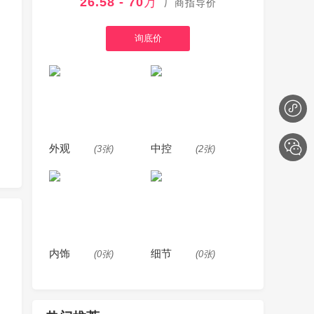
26.58 - 70万
厂商指导价
询底价
外观
中控
(3张)
(2张)
内饰
细节
(0张)
(0张)