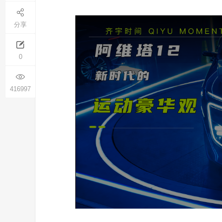
分享
0
416997