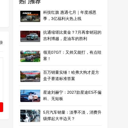
热门推荐
科技红旗 惠遇七月｜年度感恩
季，3亿福利火热上线
抗通缩堪比黄金？7月再拿销冠的
吉利博越，是油车的胜利
录
领克07GT：又帅又能打，有点哇
塞！
百万销量实锤！哈弗大狗才是方
盒子赛道标准答案
星途刘赫宁：2027款星途ES不偏
科、无短板
5月汽车销量：淡季不淡，消费升
级撑起大半边天？