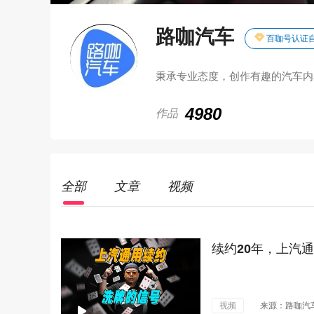
路咖汽车
百咖号认证
秉承专业态度，创作有趣的汽车内
4980
作品
全部
文章
视频
续约20年，上汽
视频
来源：路咖汽