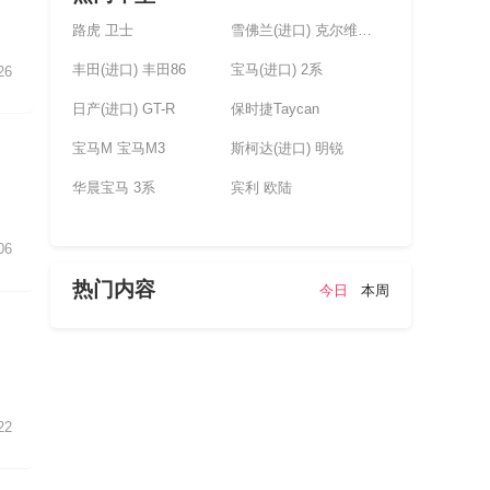
路虎 卫士
雪佛兰(进口) 克尔维特(未上市)
丰田(进口) 丰田86
宝马(进口) 2系
26
日产(进口) GT-R
保时捷Taycan
宝马M 宝马M3
斯柯达(进口) 明锐
华晨宝马 3系
宾利 欧陆
06
热门内容
今日
本周
22