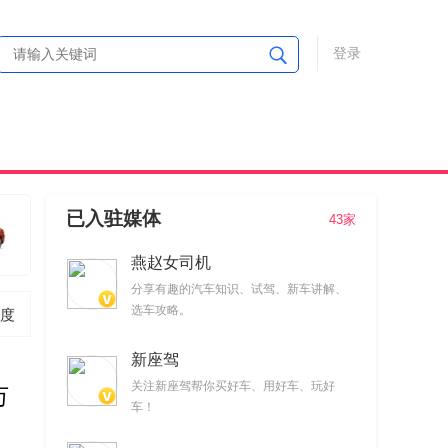
登录
已入驻媒体
43家
燕赵女司机
分享有趣的汽车知识、试驾、新车讲解、
选车攻略。
度
新座驾
关注新座驾帮你买好车、用好车、玩好
万
车！