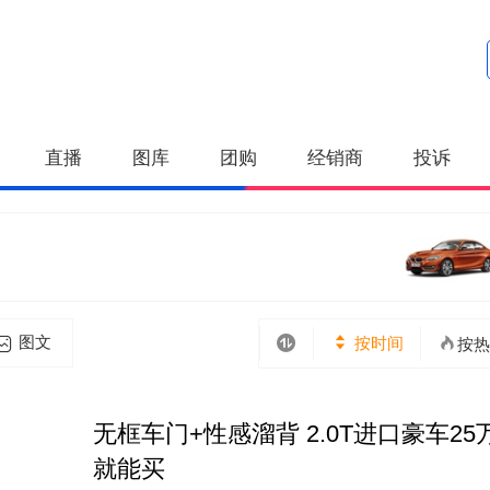
直播
图库
团购
经销商
投诉
图文
按时间
按热
无框车门+性感溜背 2.0T进口豪车25
就能买