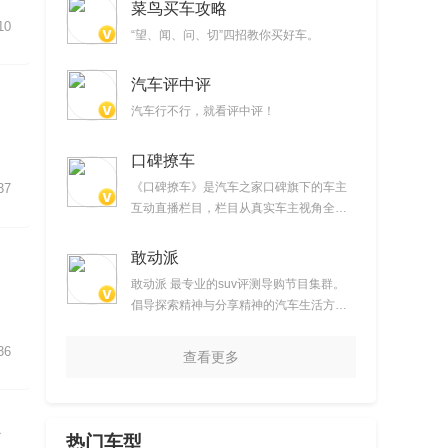
菜鸟买车攻略
10
“望、闻、问、切”四招教你买好车。
汽车评中评
汽车行不行，就看评中评！
口碑撩车
《口碑撩车》是汽车之家口碑旗下的车主
37
互动直播栏目，栏目从真实车主视角全面
解析热门车型，通过真实用车感受分享帮
助大家选车。
敢动派
敢动派 最专业的suv评测导购节目集群。
倡导探索精神与分享精神的汽车生活方
式。
36
查看更多
行
热门车型