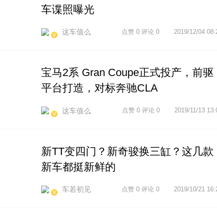
车谍照曝光
这车值么
点赞 0 评论 0
2019/12/04 08:
宝马2系 Gran Coupe正式投产，前驱
平台打造，对标奔驰CLA
这车值么
点赞 0 评论 0
2019/11/13 13:
新TT变四门？新奇骏换三缸？这几款
新车都挺新鲜的
车若初见
点赞 0 评论 0
2019/10/21 16: