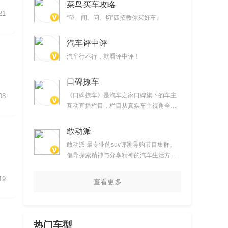
菜鸟买车攻略
21
“望、闻、问、切”四招教你买好车。
汽车评中评
汽车行不行，就看评中评！
口碑撩车
《口碑撩车》是汽车之家口碑旗下的车主
08
互动直播栏目，栏目从真实车主视角全面
解析热门车型，通过真实用车感受分享帮
助大家选车。
敢动派
或
敢动派 最专业的suv评测导购节目集群。
倡导探索精神与分享精神的汽车生活方
式。
19
查看更多
热门车型