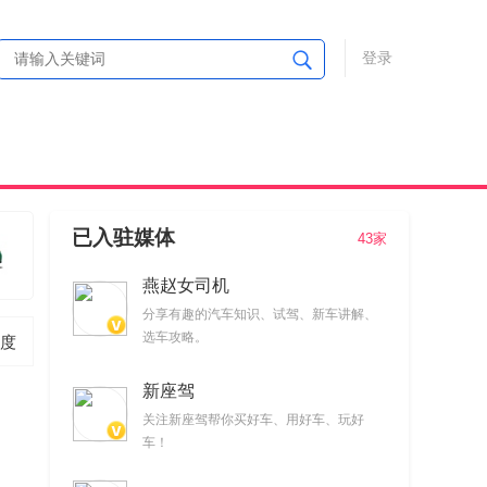
登录
已入驻媒体
43家
燕赵女司机
分享有趣的汽车知识、试驾、新车讲解、
选车攻略。
度
新座驾
关注新座驾帮你买好车、用好车、玩好
车！