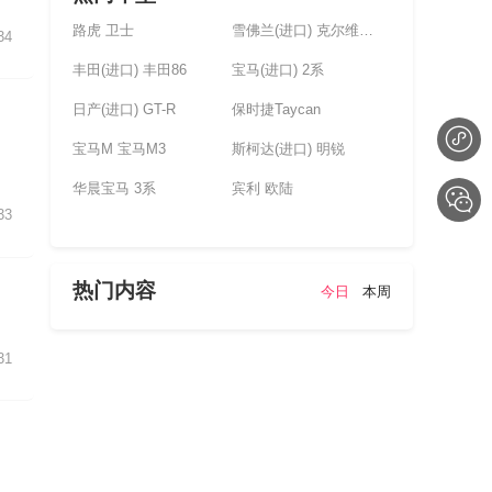
路虎 卫士
雪佛兰(进口) 克尔维特(未上市)
34
丰田(进口) 丰田86
宝马(进口) 2系
日产(进口) GT-R
保时捷Taycan
宝马M 宝马M3
斯柯达(进口) 明锐
华晨宝马 3系
宾利 欧陆
33
热门内容
今日
本周
31