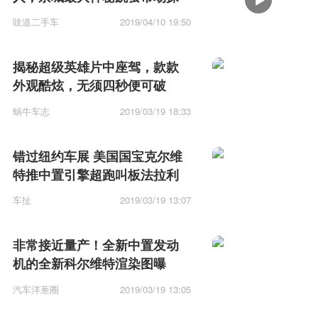
秘
吱道二手车
2019/04/10 19:50
揭秘超级英雄片中座驾，款款
外观酷炫，无须四秒便可破
百！
蜗牛车志
2019/03/19 18:33
错过纽约车展 美国国宝克尔维
特推中置引擎超跑叫板法拉利
车扯
2019/03/19 13:07
非常接近量产！全新中置发动
机的全新科尔维特渲染图曝
光！
汽车洋葱圈
2019/03/19 13:05