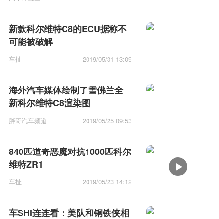
新款科尔维特C8的ECU据称不
可能被破解
车扯
2019/05/31 13:09
海外汽车媒体绘制了雪佛兰全
新科尔维特C8渲染图
胖哥汽车频道
2019/05/25 09:53
840匹道奇恶魔对抗1000匹科尔
维特ZR1
车扯
2019/05/23 14:12
车SHI连连看：美队和钢铁侠相