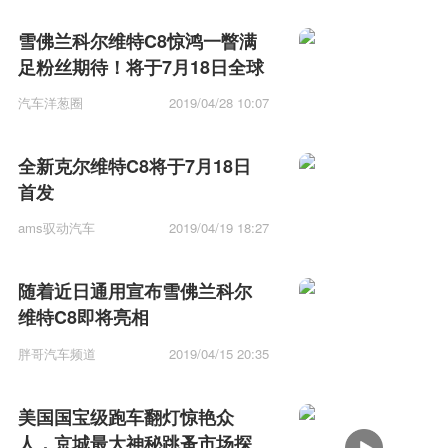
雪佛兰科尔维特C8惊鸿一瞥满
足粉丝期待！将于7月18日全球
首发！
汽车洋葱圈
2019/04/28 10:07
全新克尔维特C8将于7月18日
首发
ams驭动汽车
2019/04/19 18:27
随着近日通用宣布雪佛兰科尔
维特C8即将亮相
胖哥汽车频道
2019/04/15 20:35
美国国宝级跑车翻灯惊艳众
人，京城最大神秘跳蚤市场探