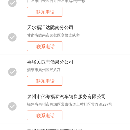
广州市白云区石井街石丰路3号一楼
联系电话
天水福汇达陇南分公司
甘肃省陇南市武都区交警支队旁
联系电话
嘉峪关良志酒泉分公司
酒泉市肃州区经八路
联系电话
泉州市亿海福泰汽车销售服务有限公司
福建省泉州市鲤城区常泰街道上村社区常泰路287号
联系电话