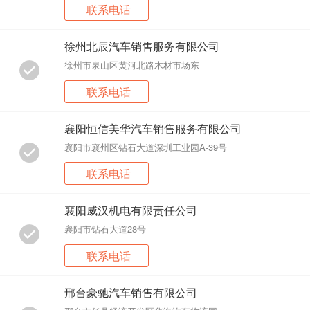
联系电话
徐州北辰汽车销售服务有限公司
徐州市泉山区黄河北路木材市场东
联系电话
襄阳恒信美华汽车销售服务有限公司
襄阳市襄州区钻石大道深圳工业园A-39号
联系电话
襄阳威汉机电有限责任公司
襄阳市钻石大道28号
联系电话
邢台豪驰汽车销售有限公司