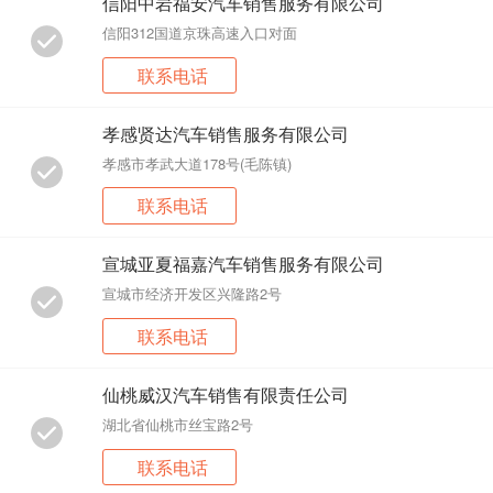
信阳中岩福安汽车销售服务有限公司
信阳312国道京珠高速入口对面
联系电话
孝感贤达汽车销售服务有限公司
孝感市孝武大道178号(毛陈镇)
联系电话
宣城亚夏福嘉汽车销售服务有限公司
宣城市经济开发区兴隆路2号
联系电话
仙桃威汉汽车销售有限责任公司
湖北省仙桃市丝宝路2号
联系电话