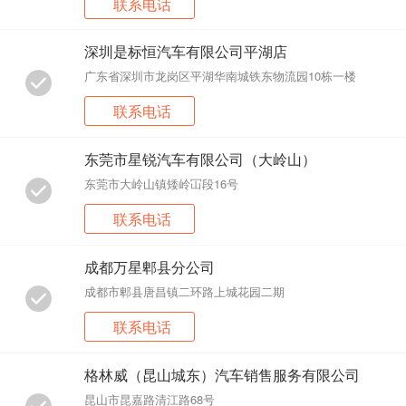
联系电话
深圳是标恒汽车有限公司平湖店
广东省深圳市龙岗区平湖华南城铁东物流园10栋一楼
联系电话
东莞市星锐汽车有限公司（大岭山）
东莞市大岭山镇矮岭冚段16号
联系电话
成都万星郫县分公司
成都市郫县唐昌镇二环路上城花园二期
联系电话
格林威（昆山城东）汽车销售服务有限公司
昆山市昆嘉路清江路68号