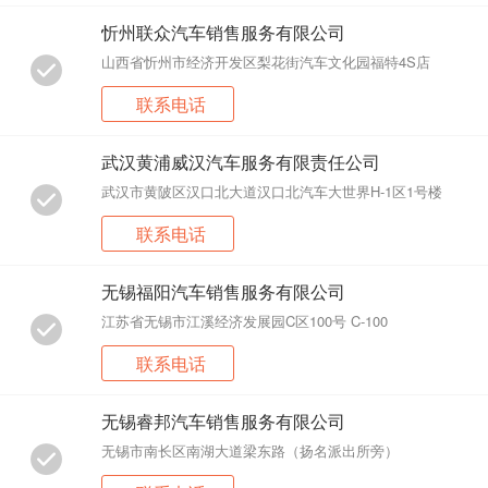
忻州联众汽车销售服务有限公司
山西省忻州市经济开发区梨花街汽车文化园福特4S店
联系电话
武汉黄浦威汉汽车服务有限责任公司
武汉市黄陂区汉口北大道汉口北汽车大世界H-1区1号楼
联系电话
无锡福阳汽车销售服务有限公司
江苏省无锡市江溪经济发展园C区100号 C-100
联系电话
无锡睿邦汽车销售服务有限公司
无锡市南长区南湖大道梁东路（扬名派出所旁）