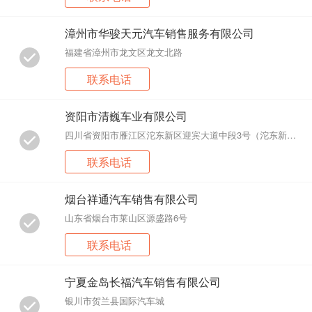
漳州市华骏天元汽车销售服务有限公司
福建省漳州市龙文区龙文北路
联系电话
资阳市清巍车业有限公司
四川省资阳市雁江区沱东新区迎宾大道中段3号（沱东新区遂资眉高速资阳东出口1公里）
联系电话
烟台祥通汽车销售有限公司
山东省烟台市莱山区源盛路6号
联系电话
宁夏金岛长福汽车销售有限公司
银川市贺兰县国际汽车城