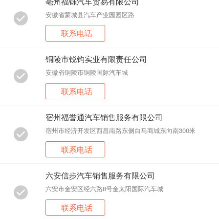
亳州福铄汽车贸易有限公司
安徽省蒙城县汽车产业园园区路
联系电话
铜陵市锐钧实业有限责任公司
安徽省铜陵市铜陵国际汽车城
联系电话
宿州福誉通汽车销售服务有限公司
宿州市经济开发区西昌南路东侧白马商城东向南300米
联系电话
六安信步汽车销售服务有限公司
六安市金安区经六路8号金太阳国际汽车城
联系电话