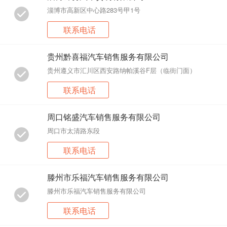
淄博市高新区中心路283号甲1号
联系电话
贵州黔喜福汽车销售服务有限公司
贵州遵义市汇川区西安路纳帕溪谷F层（临街门面）
联系电话
周口铭盛汽车销售服务有限公司
周口市太清路东段
联系电话
滕州市乐福汽车销售服务有限公司
滕州市乐福汽车销售服务有限公司
联系电话