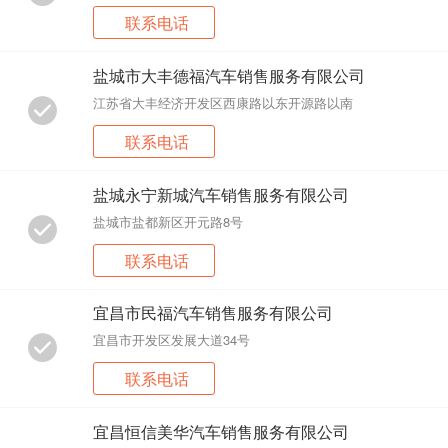
联系电话
盐城市大丰德福汽车销售服务有限公司
江苏省大丰经济开发区西康路以东开源路以南
联系电话
盐城永宁新城汽车销售服务有限公司
盐城市盐都新区开元路8号
联系电话
宜昌市民福汽车销售服务有限公司
宜昌市开发区发展大道34号
联系电话
宜昌恒信美华汽车销售服务有限公司