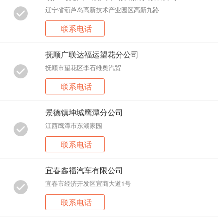
辽宁省葫芦岛高新技术产业园区高新九路
联系电话
抚顺广联达福运望花分公司
抚顺市望花区李石维奥汽贸
联系电话
景德镇坤城鹰潭分公司
江西鹰潭市东湖家园
联系电话
宜春鑫福汽车有限公司
宜春市经济开发区宜商大道1号
联系电话