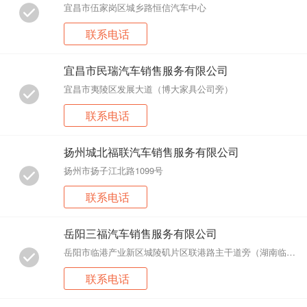
宜昌市伍家岗区城乡路恒信汽车中心
联系电话
宜昌市民瑞汽车销售服务有限公司
宜昌市夷陵区发展大道（博大家具公司旁）
联系电话
扬州城北福联汽车销售服务有限公司
扬州市扬子江北路1099号
联系电话
岳阳三福汽车销售服务有限公司
岳阳市临港产业新区城陵矶片区联港路主干道旁（湖南临港国际汽车城内），岳阳武警6中队正对面
联系电话