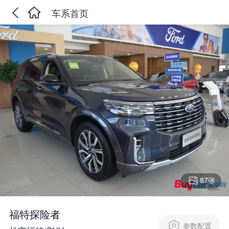
车系首页
87张
福特探险者
参数配置